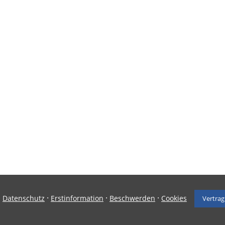
·
·
·
·
Datenschutz
Erstinformation
Beschwerden
Cookies
Vertrag