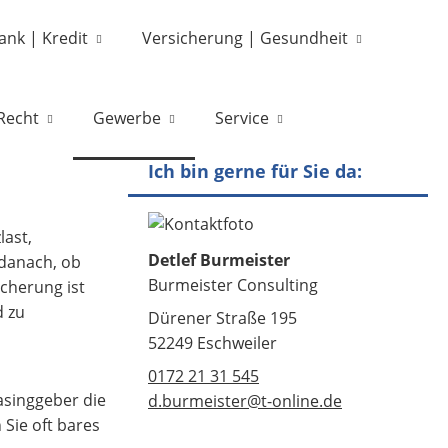
ank | Kredit
Versicherung | Gesundheit
Recht
Gewerbe
Service
Ich bin gerne für Sie da:
last,
Detlef Burmeister
 danach, ob
Burmeister Consulting
icherung ist
d zu
Dürener Straße 195
52249 Eschweiler
0172 21 31 545
asinggeber die
d.burmeister@t-online.de
 Sie oft bares