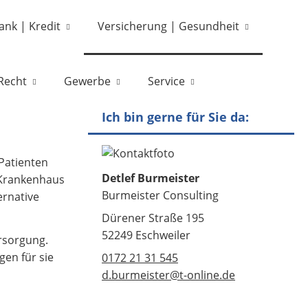
ank | Kredit
Versicherung | Gesundheit
Recht
Gewerbe
Service
Ich bin gerne für Sie da:
 Patienten
Detlef Burmeister
 Krankenhaus
Burmeister Consulting
ernative
Dürener Straße 195
52249 Eschweiler
rsorgung.
en für sie
0172 21 31 545
d.burmeister@t-online.de