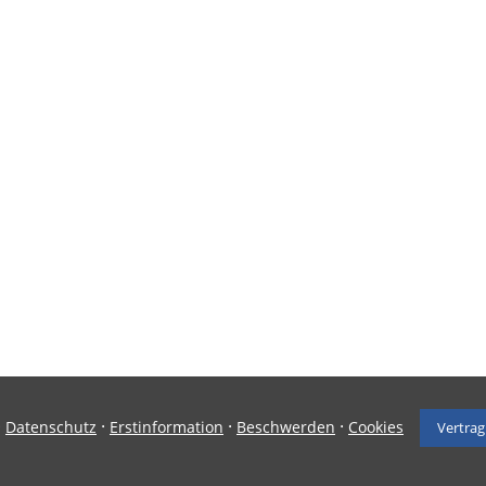
·
·
·
·
Datenschutz
Erstinformation
Beschwerden
Cookies
Vertrag