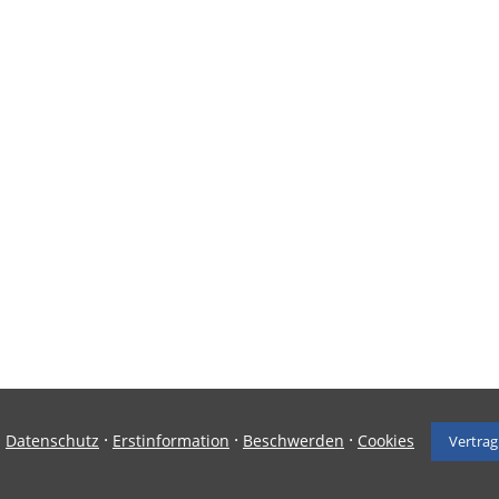
·
·
·
·
Datenschutz
Erstinformation
Beschwerden
Cookies
Vertrag